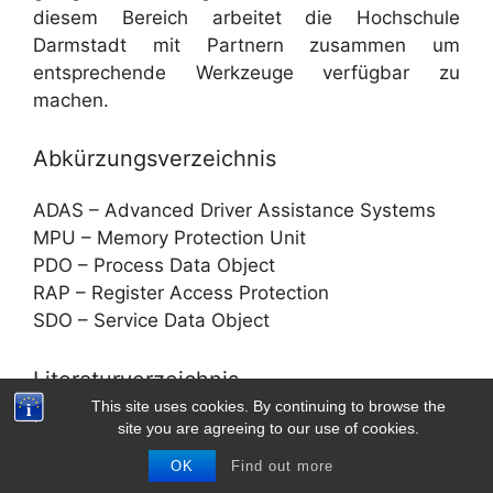
diesem Bereich arbeitet die Hochschule
Darmstadt mit Partnern zusammen um
entsprechende Werkzeuge verfügbar zu
machen.
Abkürzungsverzeichnis
ADAS – Advanced Driver Assistance Systems
MPU – Memory Protection Unit
PDO – Process Data Object
RAP – Register Access Protection
SDO – Service Data Object
Literaturverzeichnis
This site uses cookies. By continuing to browse the
site you are agreeing to our use of cookies.
[1] S. Balacco and C. Rommel,
“Next Generation Embedded Hardware
OK
Find out more
Architectures,” in VDC Research, 2010.